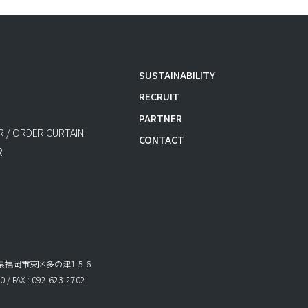
SUSTAINABILITY
RECRUIT
PARTNER
 / ORDER CURTAIN
CONTACT
R
岡県福岡市東区多の津1-5-6
0 / FAX : 092-623-2702