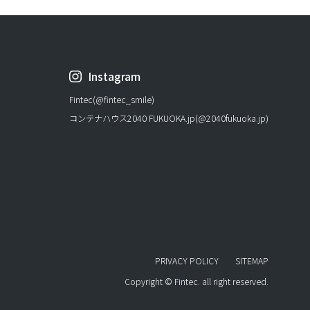
Instagram
Fintec(@fintec_smile)
コンテナハウス2040 FUKUOKA.jp(@2040fukuoka.jp)
PRIVACY POLICY
SITEMAP
Copyright © Fintec. all right reserved.