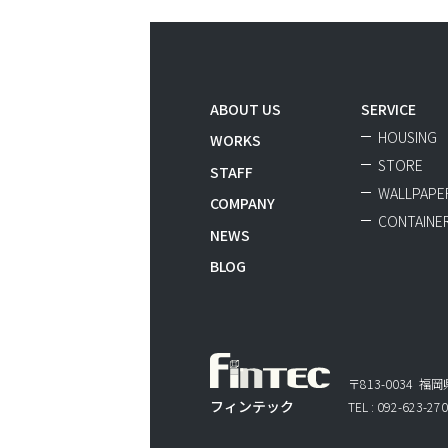
ABOUT US
SERVICE
HOUSING
WORKS
STORE
STAFF
WALLPAPER
COMPANY
CONTAINE
NEWS
BLOG
〒813-0034 福
フィンテック
TEL : 092-623-270