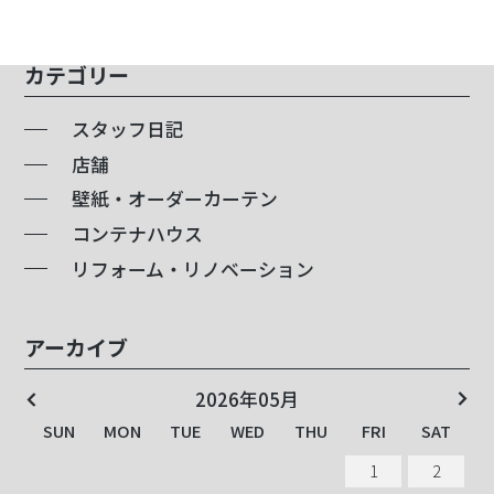
カテゴリー
スタッフ日記
店舗
壁紙・オーダーカーテン
コンテナハウス
リフォーム・リノベーション
アーカイブ
2026年05月
SUN
SUN
SUN
SUN
SUN
SUN
SUN
SUN
SUN
SUN
SUN
SUN
SUN
SUN
SUN
SUN
SUN
SUN
SUN
SUN
MON
MON
MON
MON
MON
MON
MON
MON
MON
MON
MON
MON
MON
MON
MON
MON
MON
MON
MON
MON
TUE
TUE
TUE
TUE
TUE
TUE
TUE
TUE
TUE
TUE
TUE
TUE
TUE
TUE
TUE
TUE
TUE
TUE
TUE
TUE
WED
WED
WED
WED
WED
WED
WED
WED
WED
WED
WED
WED
WED
WED
WED
WED
WED
WED
WED
WED
THU
THU
THU
THU
THU
THU
THU
THU
THU
THU
THU
THU
THU
THU
THU
THU
THU
THU
THU
THU
FRI
FRI
FRI
FRI
FRI
FRI
FRI
FRI
FRI
FRI
FRI
FRI
FRI
FRI
FRI
FRI
FRI
FRI
FRI
FRI
SAT
SAT
SAT
SAT
SAT
SAT
SAT
SAT
SAT
SAT
SAT
SAT
SAT
SAT
SAT
SAT
SAT
SAT
SAT
SAT
1
1
1
1
2
2
1
1
2
2
1
1
3
3
2
2
3
3
2
2
4
4
1
1
3
3
1
1
4
4
3
3
5
5
2
2
4
4
1
2
2
1
1
5
5
4
4
6
6
3
3
5
5
2
1
3
3
2
2
6
6
1
1
5
5
7
7
4
4
6
6
3
2
4
4
1
1
3
3
7
7
2