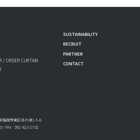
SUSTAINABILITY
RECRUIT
PARTNER
 / ORDER CURTAIN
CONTACT
R
岡県福岡市東区多の津1-5-6
0 / FAX : 092-623-2702