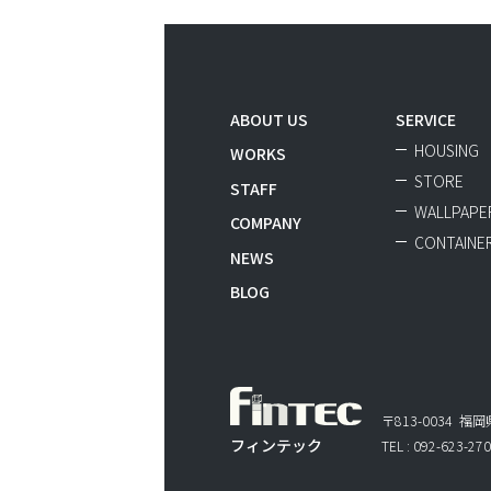
ABOUT US
SERVICE
HOUSING
WORKS
STORE
STAFF
WALLPAPER
COMPANY
CONTAINE
NEWS
BLOG
〒813-0034 福
フィンテック
TEL : 092-623-270