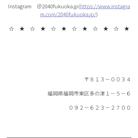
Instagram ＠2040fukuoka.jp(
https://www.instagra
m.com/2040fukuoka.jp/
)
☆ ★ ☆ ★
☆ ★ ☆ ★ ☆ ★ ☆ ★
〒８１３－００３４
福岡県福岡市東区多の津１－５－６
０９２－６２３－２７００