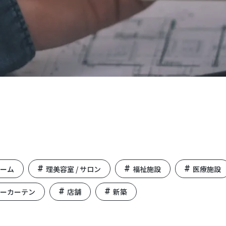
ォーム
理美容室 / サロン
福祉施設
医療施設
ダーカーテン
店舗
新築