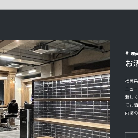
理美
お
福岡
ニュ
新しく
てお
内装