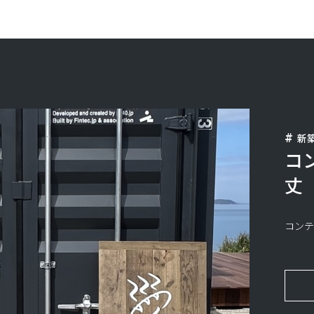
新
コ
丈
コンテ