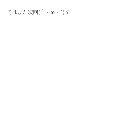
ではまた次回(｀・ω・´)ゞ