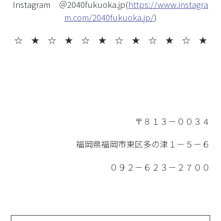
Instagram ＠2040fukuoka.jp(
https://www.instagra
m.com/2040fukuoka.jp/
)
☆ ★ ☆ ★
☆ ★ ☆ ★ ☆ ★ ☆ ★
〒８１３－００３４
福岡県福岡市東区多の津１－５－６
０９２－６２３－２７００