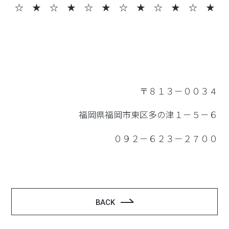
☆ ★ ☆ ★
☆ ★ ☆ ★ ☆ ★ ☆ ★
〒８１３－００３４
福岡県福岡市東区多の津１－５－６
０９２－６２３－２７００
BACK