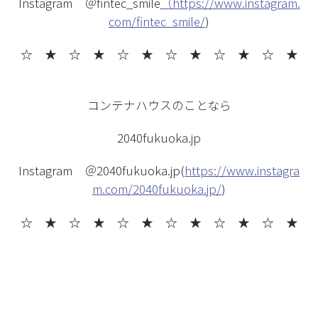
Instagram ＠fintec_smile
（https://www.instagram.
com/fintec_smile/
)
☆ ★ ☆ ★
☆ ★ ☆ ★ ☆ ★ ☆ ★
コンテナハウスのことなら
2040fukuoka.jp
Instagram ＠2040fukuoka.jp(
https://www.instagra
m.com/2040fukuoka.jp/
)
☆ ★ ☆ ★
☆ ★ ☆ ★ ☆ ★ ☆ ★