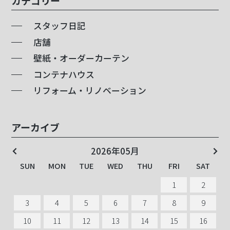
カテゴリー
スタッフ日記
店舗
壁紙・オーダーカーテン
コンテナハウス
リフォーム・リノベーション
アーカイブ
2026年05月
SUN
SUN
SUN
SUN
SUN
SUN
SUN
SUN
SUN
SUN
SUN
SUN
SUN
SUN
SUN
SUN
SUN
SUN
SUN
SUN
MON
MON
MON
MON
MON
MON
MON
MON
MON
MON
MON
MON
MON
MON
MON
MON
MON
MON
MON
MON
TUE
TUE
TUE
TUE
TUE
TUE
TUE
TUE
TUE
TUE
TUE
TUE
TUE
TUE
TUE
TUE
TUE
TUE
TUE
TUE
WED
WED
WED
WED
WED
WED
WED
WED
WED
WED
WED
WED
WED
WED
WED
WED
WED
WED
WED
WED
THU
THU
THU
THU
THU
THU
THU
THU
THU
THU
THU
THU
THU
THU
THU
THU
THU
THU
THU
THU
FRI
FRI
FRI
FRI
FRI
FRI
FRI
FRI
FRI
FRI
FRI
FRI
FRI
FRI
FRI
FRI
FRI
FRI
FRI
FRI
SAT
SAT
SAT
SAT
SAT
SAT
SAT
SAT
SAT
SAT
SAT
SAT
SAT
SAT
SAT
SAT
SAT
SAT
SAT
SAT
1
1
1
1
2
2
1
1
2
2
1
1
3
3
2
2
3
3
2
2
4
4
1
1
3
3
1
1
4
4
3
3
5
5
2
2
4
4
1
2
2
1
1
5
5
4
4
6
6
3
3
5
5
2
1
3
3
2
2
6
6
1
1
5
5
7
7
4
4
6
6
3
2
4
4
1
1
3
3
7
7
2
2
6
6
8
8
5
5
7
7
4
3
5
5
2
2
4
4
8
8
3
3
7
7
9
9
6
6
8
8
5
4
6
6
3
3
5
5
9
9
4
10
10
10
10
4
8
8
7
7
9
9
6
5
7
7
4
4
6
6
5
11
11
10
10
11
11
5
9
9
8
8
7
6
8
8
5
5
7
7
6
10
10
12
12
11
11
12
12
6
9
9
8
7
9
9
6
6
8
8
7
11
11
13
13
10
10
12
12
10
10
13
13
7
9
8
7
7
9
9
8
12
12
14
14
11
11
13
13
10
11
11
10
10
14
14
8
9
8
8
9
13
13
15
15
12
12
14
14
11
10
12
12
11
11
15
15
10
9
9
9
10
14
14
16
16
13
13
15
15
12
11
13
13
10
10
12
12
16
16
11
11
15
15
17
17
14
14
16
16
13
12
14
14
11
11
13
13
17
17
12
12
16
16
18
18
15
15
17
17
14
13
15
15
12
12
14
14
18
18
13
13
17
17
19
19
16
16
18
18
15
14
16
16
13
13
15
15
19
19
14
14
18
18
20
20
17
17
19
19
16
15
17
17
14
14
16
16
20
20
15
15
19
19
21
21
18
18
20
20
17
16
18
18
15
15
17
17
21
21
16