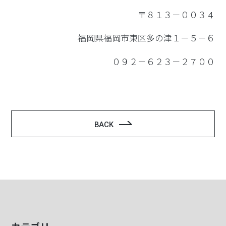
〒８１３－００３４
福岡県福岡市東区多の津１－５－６
０９２－６２３－２７００
BACK