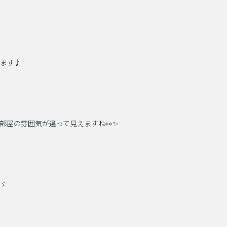
ます♪
部屋の雰囲気が違って見えますね👀✨
)ゞ