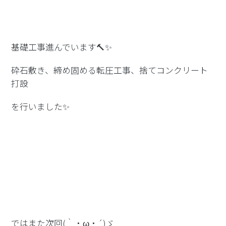
基礎工事進んでいます🔨✨
砕石敷き、締め固める転圧工事、捨てコンクリート
打設
を行いました✨
ではまた次回(｀・ω・´)ゞ