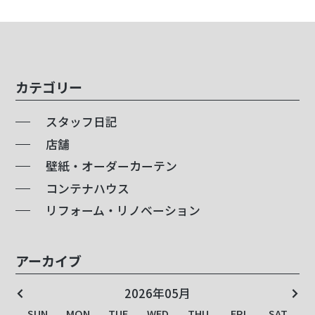
カテゴリー
スタッフ日記
店舗
壁紙・オーダーカーテン
コンテナハウス
リフォーム・リノベーション
アーカイブ
2026年05月
SUN
SUN
SUN
SUN
SUN
SUN
SUN
SUN
SUN
SUN
SUN
SUN
SUN
SUN
SUN
SUN
SUN
SUN
SUN
SUN
MON
MON
MON
MON
MON
MON
MON
MON
MON
MON
MON
MON
MON
MON
MON
MON
MON
MON
MON
MON
TUE
TUE
TUE
TUE
TUE
TUE
TUE
TUE
TUE
TUE
TUE
TUE
TUE
TUE
TUE
TUE
TUE
TUE
TUE
TUE
WED
WED
WED
WED
WED
WED
WED
WED
WED
WED
WED
WED
WED
WED
WED
WED
WED
WED
WED
WED
THU
THU
THU
THU
THU
THU
THU
THU
THU
THU
THU
THU
THU
THU
THU
THU
THU
THU
THU
THU
FRI
FRI
FRI
FRI
FRI
FRI
FRI
FRI
FRI
FRI
FRI
FRI
FRI
FRI
FRI
FRI
FRI
FRI
FRI
FRI
SAT
SAT
SAT
SAT
SAT
SAT
SAT
SAT
SAT
SAT
SAT
SAT
SAT
SAT
SAT
SAT
SAT
SAT
SAT
SAT