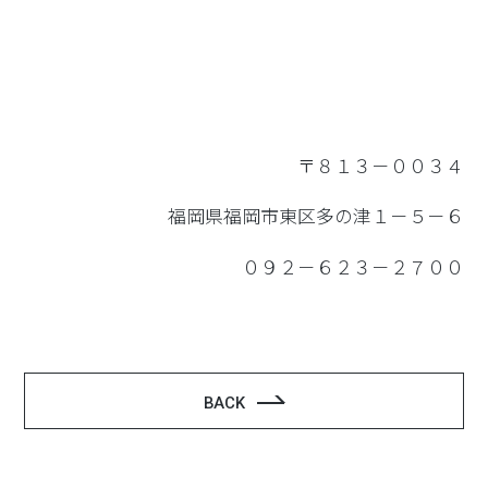
〒８１３－００３４
福岡県福岡市東区多の津１－５－６
０９２－６２３－２７００
BACK